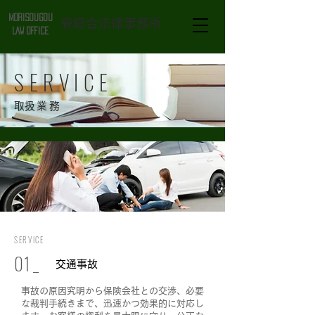
MORISOUGOU
森綜合法律事務所
​LAW OFFICE
SERVICE
​取扱業務
SERVICE
0
1_
交通事故
事故の原因究明から保険会社との交渉、必要
な裁判手続きまで、迅速かつ効果的に対応し