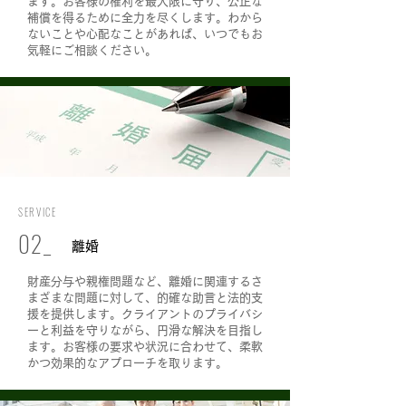
ます。お客様の権利を最大限に守り、公正な
補償を得るために全力を尽くします。わから
ないことや心配なことがあれば、いつでもお
気軽にご相談ください。
SERVICE
0
​2
_
離婚
財産分与や親権問題など、離婚に関連するさ
まざまな問題に対して、的確な助言と法的支
援を提供します。クライアントのプライバシ
ーと利益を守りながら、円滑な解決を目指し
ます。お客様の要求や状況に合わせて、柔軟
かつ効果的なアプローチを取ります。